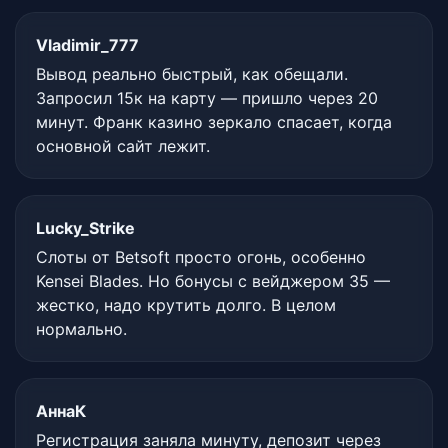
Vladimir_777
Вывод реально быстрый, как обещали.
Запросил 15к на карту — пришло через 20
минут. Франк казино зеркало спасает, когда
основной сайт лежит.
Lucky_Strike
Слоты от Betsoft просто огонь, особенно
Kensei Blades. Но бонусы с вейджером 35 —
жестко, надо крутить долго. В целом
нормально.
АннаК
Регистрация заняла минуту, депозит через