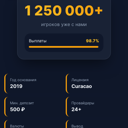
1 250 000+
игроков уже с нами
Выплаты
98.7%
Год основания
Лицензия
2019
Curacao
Мин. депозит
Провайдеры
500 ₽
24+
Валюты
Вывод