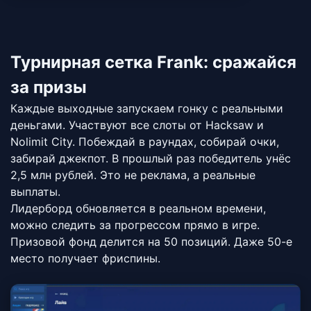
Турнирная сетка Frank: сражайся
за призы
Каждые выходные запускаем гонку с реальными
деньгами. Участвуют все слоты от Hacksaw и
Nolimit City. Побеждай в раундах, собирай очки,
забирай джекпот. В прошлый раз победитель унёс
2,5 млн рублей. Это не реклама, а реальные
выплаты.
Лидерборд обновляется в реальном времени,
можно следить за прогрессом прямо в игре.
Призовой фонд делится на 50 позиций. Даже 50-е
место получает фриспины.