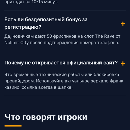
приходят за 10-15 минут.
Есть ли бездепозитный бонус за
регистрацию?
Да, новичкам дают 50 фриспинов на слот The Rave от
Nolimit City после подтверждения номера телефона.
Почему не открывается официальный сайт?
Это временные технические работы или блокировка
провайдером. Используйте актуальное зеркало Франк
казино, ссылка всегда в шапке.
Что говорят игроки