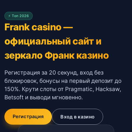
⚡️ Топ 2026
Frank casino —
официальный сайт и
зеркало Франк казино
Регистрация за 20 секунд, вход без
блокировок, бонусы на первый депозит до
150%. Крути слоты от Pragmatic, Hacksaw,
Betsoft и выводи мгновенно.
Регистрация
Вход в казино