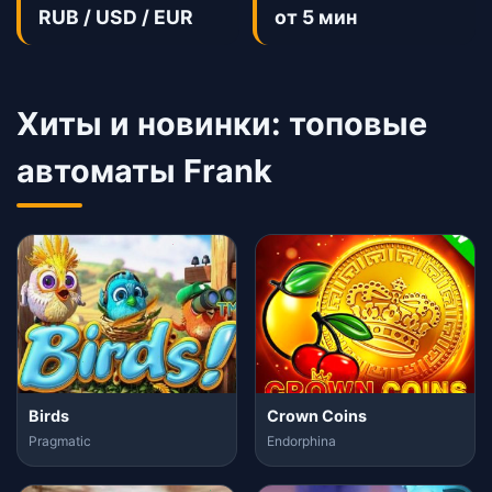
RUB / USD / EUR
от 5 мин
Хиты и новинки: топовые
автоматы Frank
Birds
Crown Coins
Pragmatic
Endorphina