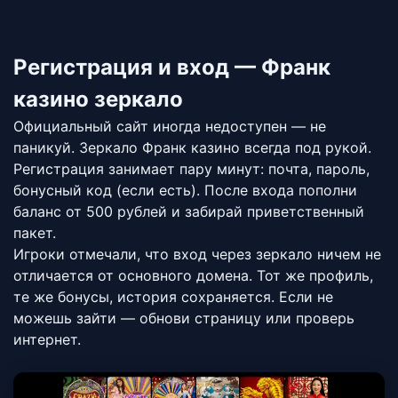
Регистрация и вход — Франк
казино зеркало
Официальный сайт иногда недоступен — не
паникуй. Зеркало Франк казино всегда под рукой.
Регистрация занимает пару минут: почта, пароль,
бонусный код (если есть). После входа пополни
баланс от 500 рублей и забирай приветственный
пакет.
Игроки отмечали, что вход через зеркало ничем не
отличается от основного домена. Тот же профиль,
те же бонусы, история сохраняется. Если не
можешь зайти — обнови страницу или проверь
интернет.